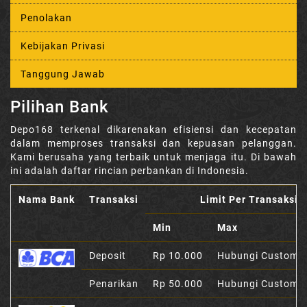
Penolakan
Kebijakan Privasi
Tanggung Jawab
Pilihan Bank
Depo168 terkenal dikarenakan efisiensi dan kecepatan
dalam memproses transaksi dan kepuasan pelanggan.
Kami berusaha yang terbaik untuk menjaga itu. Di bawah
ini adalah daftar rincian perbankan di Indonesia.
Nama Bank
Transaksi
Limit Per Transaksi
Min
Max
Deposit
Rp 10.000
Hubungi Customer
Penarikan
Rp 50.000
Hubungi Customer