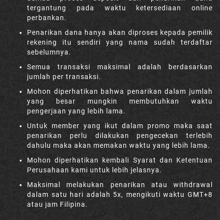
tergantung pada waktu ketersediaan online
perbankan.
Penarikan dana hanya akan diproses kepada pemilik
rekening itu sendiri yang nama sudah terdaftar
sebelumnya.
Semua transaksi maksimal adalah berdasarkan
jumlah per transaksi.
Mohon diperhatikan bahwa penarikan dalam jumlah
yang besar mungkin membutuhkan waktu
pengerjaan yang lebih lama.
Untuk member yang ikut dalam promo maka saat
penarikan perlu dilakukan pengecekan terlebih
dahulu maka akan memakan waktu yang lebih lama.
Mohon diperhatikan kembali Syarat dan Ketentuan
Perusahaan kami untuk lebih jelasnya.
Maksimal melakukan penarikan atau withdrawal
dalam satu hari adalah 5x, mengikuti waktu GMT+8
atau jam Filipina.