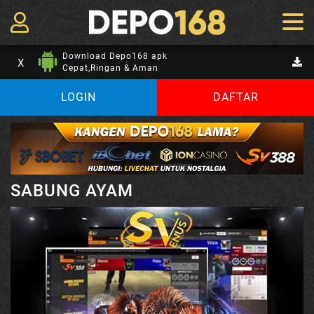
Download Depo168 apk
X
Cepat,Ringan & Aman
LOGIN
DAFTAR
SABUNG AYAM