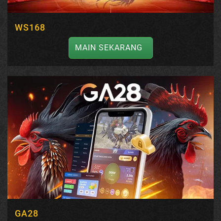
WS168
MAIN SEKARANG
GA28